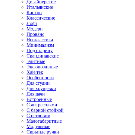
Дизайнерские
Итальянские
Кантри
Классические
Лофт
Модерн
Прованс
Неоклассика
Минимализм
Под старину
Скандинавские
Элитные
Эксклюзивные
Хай-тек
Особенности
Для студии
Для хрущевки
Для дачи
Встроенные
С антресолями
С барной стойкой
С островом
Малогабаритные
Модульные
Скрытые ручки