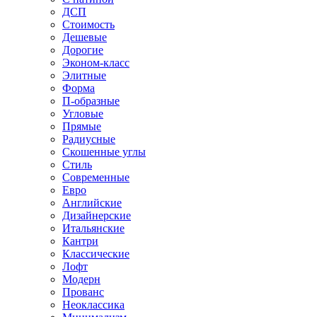
ДСП
Стоимость
Дешевые
Дорогие
Эконом-класс
Элитные
Форма
П-образные
Угловые
Прямые
Радиусные
Скошенные углы
Стиль
Современные
Евро
Английские
Дизайнерские
Итальянские
Кантри
Классические
Лофт
Модерн
Прованс
Неоклассика