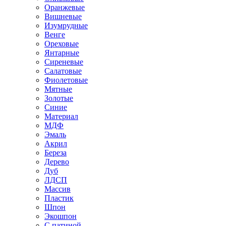
Оранжевые
Вишневые
Изумрудные
Венге
Ореховые
Янтарные
Сиреневые
Салатовые
Фиолетовые
Мятные
Золотые
Синие
Материал
МДФ
Эмаль
Акрил
Береза
Дерево
Дуб
ЛДСП
Массив
Пластик
Шпон
Экошпон
С патиной