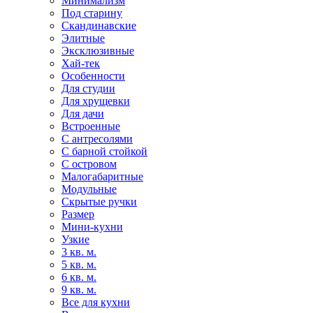
Минимализм
Под старину
Скандинавские
Элитные
Эксклюзивные
Хай-тек
Особенности
Для студии
Для хрущевки
Для дачи
Встроенные
С антресолями
С барной стойкой
С островом
Малогабаритные
Модульные
Скрытые ручки
Размер
Мини-кухни
Узкие
3 кв. м.
5 кв. м.
6 кв. м.
9 кв. м.
Все для кухни