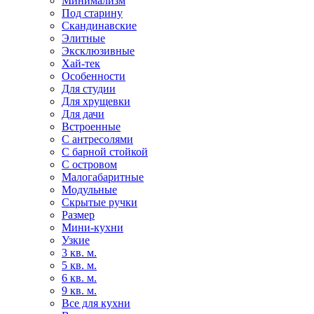
Минимализм
Под старину
Скандинавские
Элитные
Эксклюзивные
Хай-тек
Особенности
Для студии
Для хрущевки
Для дачи
Встроенные
С антресолями
С барной стойкой
С островом
Малогабаритные
Модульные
Скрытые ручки
Размер
Мини-кухни
Узкие
3 кв. м.
5 кв. м.
6 кв. м.
9 кв. м.
Все для кухни