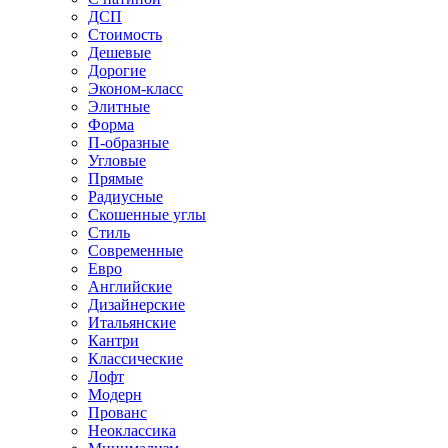
ДСП
Стоимость
Дешевые
Дорогие
Эконом-класс
Элитные
Форма
П-образные
Угловые
Прямые
Радиусные
Скошенные углы
Стиль
Современные
Евро
Английские
Дизайнерские
Итальянские
Кантри
Классические
Лофт
Модерн
Прованс
Неоклассика