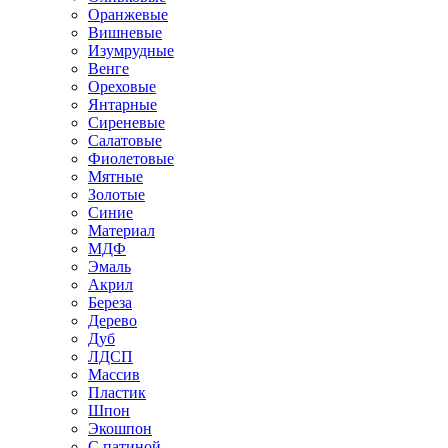
Оранжевые
Вишневые
Изумрудные
Венге
Ореховые
Янтарные
Сиреневые
Салатовые
Фиолетовые
Мятные
Золотые
Синие
Материал
МДФ
Эмаль
Акрил
Береза
Дерево
Дуб
ЛДСП
Массив
Пластик
Шпон
Экошпон
С патиной