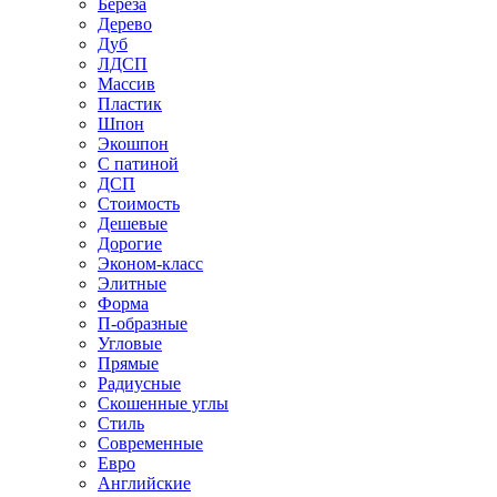
Береза
Дерево
Дуб
ЛДСП
Массив
Пластик
Шпон
Экошпон
С патиной
ДСП
Стоимость
Дешевые
Дорогие
Эконом-класс
Элитные
Форма
П-образные
Угловые
Прямые
Радиусные
Скошенные углы
Стиль
Современные
Евро
Английские