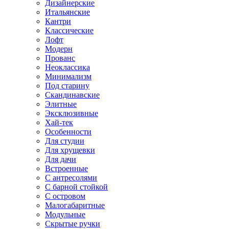
Дизайнерские
Итальянские
Кантри
Классические
Лофт
Модерн
Прованс
Неоклассика
Минимализм
Под старину
Скандинавские
Элитные
Эксклюзивные
Хай-тек
Особенности
Для студии
Для хрущевки
Для дачи
Встроенные
С антресолями
С барной стойкой
С островом
Малогабаритные
Модульные
Скрытые ручки