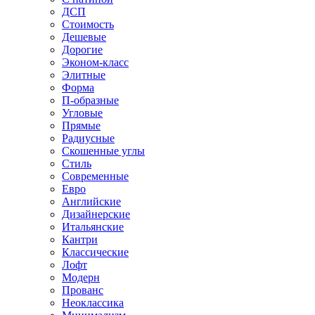
ДСП
Стоимость
Дешевые
Дорогие
Эконом-класс
Элитные
Форма
П-образные
Угловые
Прямые
Радиусные
Скошенные углы
Стиль
Современные
Евро
Английские
Дизайнерские
Итальянские
Кантри
Классические
Лофт
Модерн
Прованс
Неоклассика