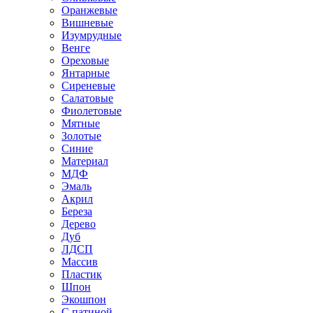
Оранжевые
Вишневые
Изумрудные
Венге
Ореховые
Янтарные
Сиреневые
Салатовые
Фиолетовые
Мятные
Золотые
Синие
Материал
МДФ
Эмаль
Акрил
Береза
Дерево
Дуб
ЛДСП
Массив
Пластик
Шпон
Экошпон
С патиной