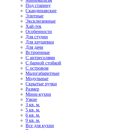
Минимализм
Под старину
Скандинавские
Элитные
Эксклюзивные
Хай-тек
Особенности
Для студии
Для хрущевки
Для дачи
Встроенные
С антресолями
С барной стойкой
С островом
Малогабаритные
Модульные
Скрытые ручки
Размер
Мини-кухни
Узкие
3 кв. м.
5 кв. м.
6 кв. м.
9 кв. м.
Все для кухни