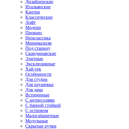
Дизайнерские
Итальянские
Кантри
Классические
Лофт
Модерн
Прованс
Неоклассика
Минимализм
Под старину
Скандинавские
Элитные
Эксклюзивные
Хай-тек
Особенности
Для студии
Для хрущевки
Для дачи
Встроенные
С антресолями
С барной стойкой
С островом
Малогабаритные
Модульные
Скрытые ручки