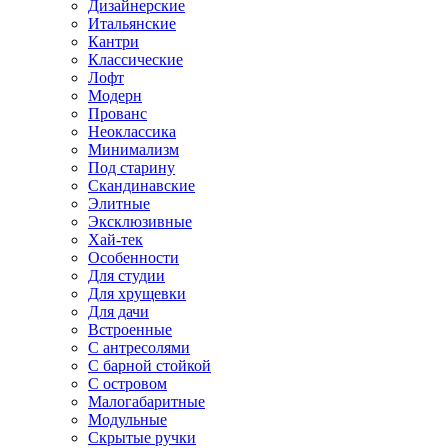
Дизайнерские
Итальянские
Кантри
Классические
Лофт
Модерн
Прованс
Неоклассика
Минимализм
Под старину
Скандинавские
Элитные
Эксклюзивные
Хай-тек
Особенности
Для студии
Для хрущевки
Для дачи
Встроенные
С антресолями
С барной стойкой
С островом
Малогабаритные
Модульные
Скрытые ручки