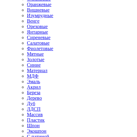
Оранжевые
Вишневые
Изумрудные
Венге
Ореховые
Янтарные
Сиреневые
Салатовые
Фиолетовые
Мятные
Золотые
Синие
Материал
МДФ
Эмаль
Акрил
Береза
Дерево
Дуб
ЛДСП
Массив
Пластик
Шпон
Экошпон
С патиной