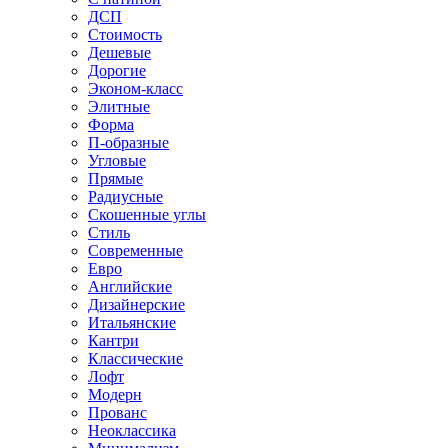
ДСП
Стоимость
Дешевые
Дорогие
Эконом-класс
Элитные
Форма
П-образные
Угловые
Прямые
Радиусные
Скошенные углы
Стиль
Современные
Евро
Английские
Дизайнерские
Итальянские
Кантри
Классические
Лофт
Модерн
Прованс
Неоклассика