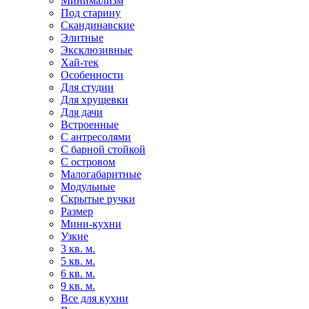
Минимализм
Под старину
Скандинавские
Элитные
Эксклюзивные
Хай-тек
Особенности
Для студии
Для хрущевки
Для дачи
Встроенные
С антресолями
С барной стойкой
С островом
Малогабаритные
Модульные
Скрытые ручки
Размер
Мини-кухни
Узкие
3 кв. м.
5 кв. м.
6 кв. м.
9 кв. м.
Все для кухни