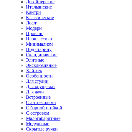
Дизайнерские
Итальянские
Кантри
Классические
Лофт
Модерн
Прованс
Неоклассика
Минимализм
Под старину
Скандинавские
Элитные
Эксклюзивные
Хай-тек
Особенности
Для студии
Для хрущевки
Для дачи
Встроенные
С антресолями
С барной стойкой
С островом
Малогабаритные
Модульные
Скрытые ручки