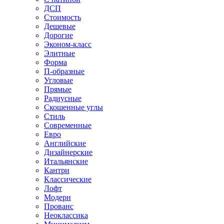
ДСП
Стоимость
Дешевые
Дорогие
Эконом-класс
Элитные
Форма
П-образные
Угловые
Прямые
Радиусные
Скошенные углы
Стиль
Современные
Евро
Английские
Дизайнерские
Итальянские
Кантри
Классические
Лофт
Модерн
Прованс
Неоклассика