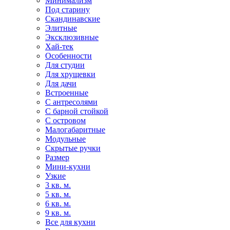
Минимализм
Под старину
Скандинавские
Элитные
Эксклюзивные
Хай-тек
Особенности
Для студии
Для хрущевки
Для дачи
Встроенные
С антресолями
С барной стойкой
С островом
Малогабаритные
Модульные
Скрытые ручки
Размер
Мини-кухни
Узкие
3 кв. м.
5 кв. м.
6 кв. м.
9 кв. м.
Все для кухни