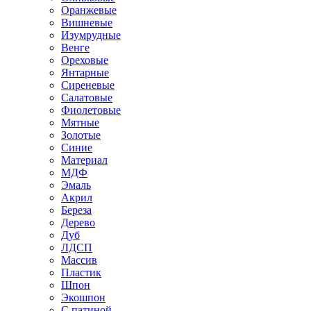
Оранжевые
Вишневые
Изумрудные
Венге
Ореховые
Янтарные
Сиреневые
Салатовые
Фиолетовые
Мятные
Золотые
Синие
Материал
МДФ
Эмаль
Акрил
Береза
Дерево
Дуб
ЛДСП
Массив
Пластик
Шпон
Экошпон
С патиной