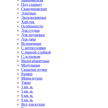
Минимализм
Под старину
Скандинавские
Элитные
Эксклюзивные
Хай-тек
Особенности
Для студии
Для хрущевки
Для дачи
Встроенные
С антресолями
С барной стойкой
С островом
Малогабаритные
Модульные
Скрытые ручки
Размер
Мини-кухни
Узкие
3 кв. м.
5 кв. м.
6 кв. м.
9 кв. м.
Все для кухни