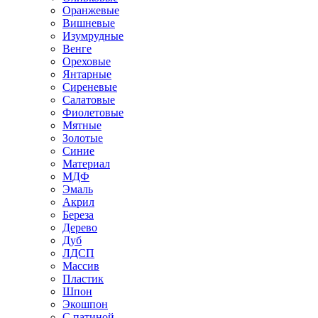
Оранжевые
Вишневые
Изумрудные
Венге
Ореховые
Янтарные
Сиреневые
Салатовые
Фиолетовые
Мятные
Золотые
Синие
Материал
МДФ
Эмаль
Акрил
Береза
Дерево
Дуб
ЛДСП
Массив
Пластик
Шпон
Экошпон
С патиной