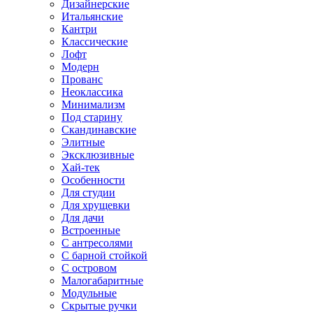
Дизайнерские
Итальянские
Кантри
Классические
Лофт
Модерн
Прованс
Неоклассика
Минимализм
Под старину
Скандинавские
Элитные
Эксклюзивные
Хай-тек
Особенности
Для студии
Для хрущевки
Для дачи
Встроенные
С антресолями
С барной стойкой
С островом
Малогабаритные
Модульные
Скрытые ручки