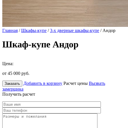
Главная
/
Шкафы-купе
/
3-х дверные шкафы-купе
/ Андор
Шкаф-купе Андор
Цена:
от 45 000
руб.
Добавить в корзину
Расчет цены
Вызвать
Заказать
замерщика
Получить расчет