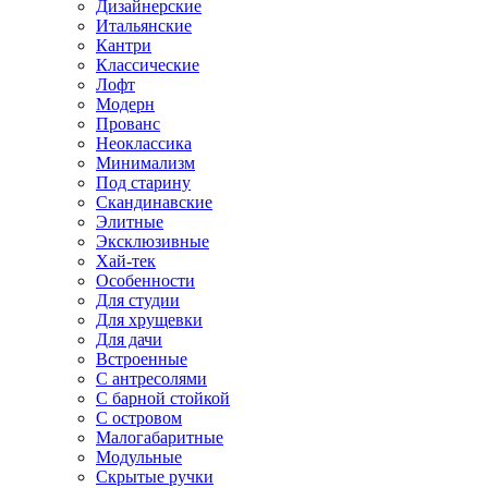
Дизайнерские
Итальянские
Кантри
Классические
Лофт
Модерн
Прованс
Неоклассика
Минимализм
Под старину
Скандинавские
Элитные
Эксклюзивные
Хай-тек
Особенности
Для студии
Для хрущевки
Для дачи
Встроенные
С антресолями
С барной стойкой
С островом
Малогабаритные
Модульные
Скрытые ручки