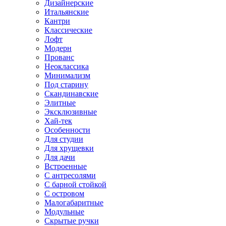
Дизайнерские
Итальянские
Кантри
Классические
Лофт
Модерн
Прованс
Неоклассика
Минимализм
Под старину
Скандинавские
Элитные
Эксклюзивные
Хай-тек
Особенности
Для студии
Для хрущевки
Для дачи
Встроенные
С антресолями
С барной стойкой
С островом
Малогабаритные
Модульные
Скрытые ручки