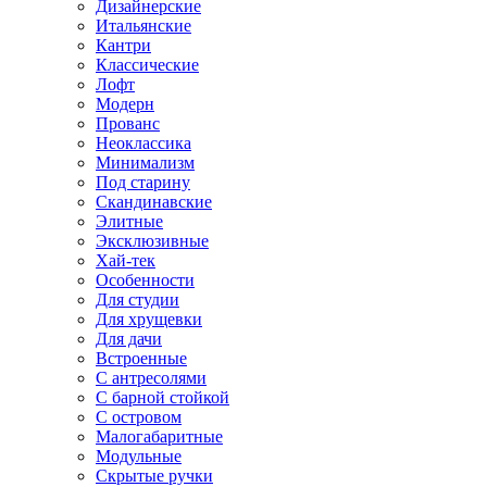
Дизайнерские
Итальянские
Кантри
Классические
Лофт
Модерн
Прованс
Неоклассика
Минимализм
Под старину
Скандинавские
Элитные
Эксклюзивные
Хай-тек
Особенности
Для студии
Для хрущевки
Для дачи
Встроенные
С антресолями
С барной стойкой
С островом
Малогабаритные
Модульные
Скрытые ручки