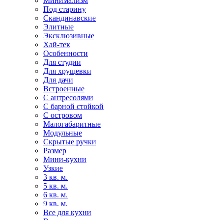
Минимализм
Под старину
Скандинавские
Элитные
Эксклюзивные
Хай-тек
Особенности
Для студии
Для хрущевки
Для дачи
Встроенные
С антресолями
С барной стойкой
С островом
Малогабаритные
Модульные
Скрытые ручки
Размер
Мини-кухни
Узкие
3 кв. м.
5 кв. м.
6 кв. м.
9 кв. м.
Все для кухни