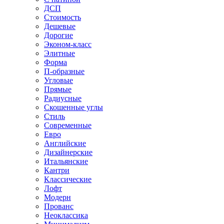
ДСП
Стоимость
Дешевые
Дорогие
Эконом-класс
Элитные
Форма
П-образные
Угловые
Прямые
Радиусные
Скошенные углы
Стиль
Современные
Евро
Английские
Дизайнерские
Итальянские
Кантри
Классические
Лофт
Модерн
Прованс
Неоклассика