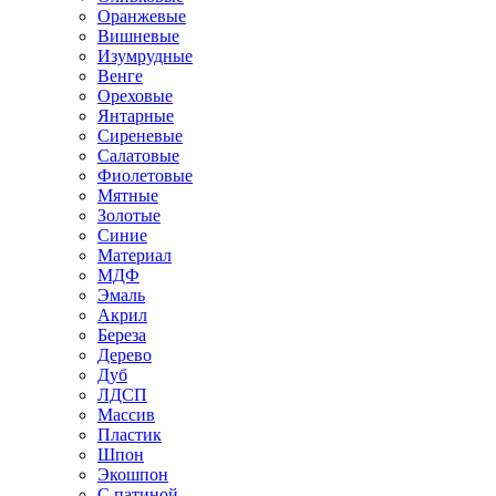
Оранжевые
Вишневые
Изумрудные
Венге
Ореховые
Янтарные
Сиреневые
Салатовые
Фиолетовые
Мятные
Золотые
Синие
Материал
МДФ
Эмаль
Акрил
Береза
Дерево
Дуб
ЛДСП
Массив
Пластик
Шпон
Экошпон
С патиной