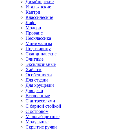
Дизайнерские
Итальянские
Кантри
Классические
Лофт
Модерн
Прованс
Неоклассика
Минимализм
Под старину
Скандинавские
Элитные
Эксклюзивные
Хай-тек
Особенности
Для студии
Для хрущевки
Для дачи
Встроенные
С антресолями
С барной стойкой
С островом
Малогабаритные
Модульные
Скрытые ручки