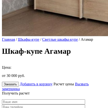
Главная
/
Шкафы-купе
/
Светлые шкафы-купе
/ Агамар
Шкаф-купе Агамар
Цена:
от 30 000
руб.
Добавить в корзину
Расчет цены
Вызвать
Заказать
замерщика
Получить расчет