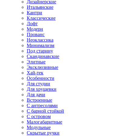
Дизайнерские
Итальянские
Кантри
Классические
Лофт
Модерн
Прованс
Неоклассика
Минимализм
Под старину
Скандинавские
Элитные
Эксклюзивные
Хай-тек
Особенности
Для студии
Для хрущевки
Для дачи
Встроенные
С антресолями
С барной стойкой
С островом
Малогабаритные
Модульные
Скрытые ручки