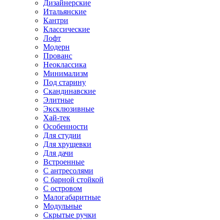
Дизайнерские
Итальянские
Кантри
Классические
Лофт
Модерн
Прованс
Неоклассика
Минимализм
Под старину
Скандинавские
Элитные
Эксклюзивные
Хай-тек
Особенности
Для студии
Для хрущевки
Для дачи
Встроенные
С антресолями
С барной стойкой
С островом
Малогабаритные
Модульные
Скрытые ручки