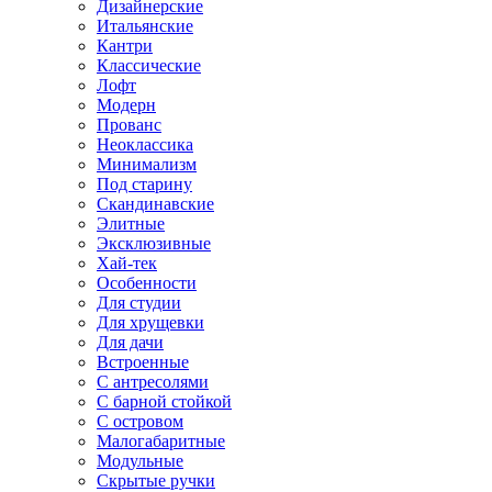
Дизайнерские
Итальянские
Кантри
Классические
Лофт
Модерн
Прованс
Неоклассика
Минимализм
Под старину
Скандинавские
Элитные
Эксклюзивные
Хай-тек
Особенности
Для студии
Для хрущевки
Для дачи
Встроенные
С антресолями
С барной стойкой
С островом
Малогабаритные
Модульные
Скрытые ручки