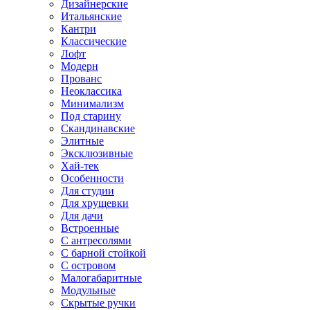
Дизайнерские
Итальянские
Кантри
Классические
Лофт
Модерн
Прованс
Неоклассика
Минимализм
Под старину
Скандинавские
Элитные
Эксклюзивные
Хай-тек
Особенности
Для студии
Для хрущевки
Для дачи
Встроенные
С антресолями
С барной стойкой
С островом
Малогабаритные
Модульные
Скрытые ручки