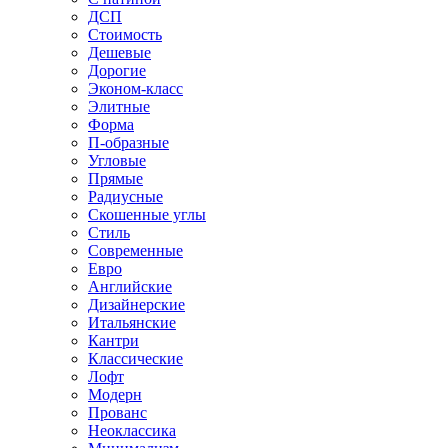
ДСП
Стоимость
Дешевые
Дорогие
Эконом-класс
Элитные
Форма
П-образные
Угловые
Прямые
Радиусные
Скошенные углы
Стиль
Современные
Евро
Английские
Дизайнерские
Итальянские
Кантри
Классические
Лофт
Модерн
Прованс
Неоклассика