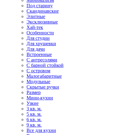
Минимализм
Под старину
Скандинавские
Элитные
Эксклюзивные
Хай-тек
Особенности
Для студии
Для хрущевки
Для дачи
Встроенные
С антресолями
С барной стойкой
С островом
Малогабаритные
Модульные
Скрытые ручки
Размер
Мини-кухни
Узкие
3 кв. м.
5 кв. м.
6 кв. м.
9 кв. м.
Все для кухни