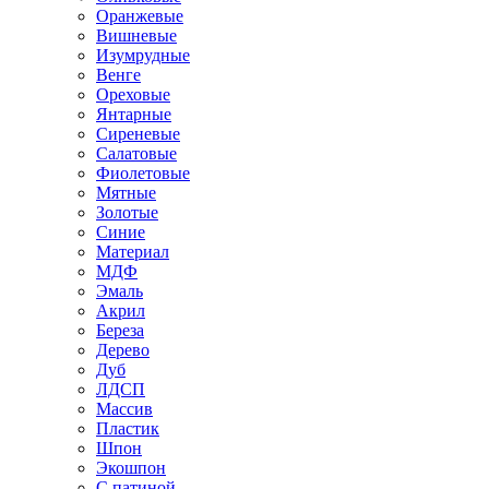
Оранжевые
Вишневые
Изумрудные
Венге
Ореховые
Янтарные
Сиреневые
Салатовые
Фиолетовые
Мятные
Золотые
Синие
Материал
МДФ
Эмаль
Акрил
Береза
Дерево
Дуб
ЛДСП
Массив
Пластик
Шпон
Экошпон
С патиной